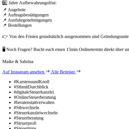
6️⃣ Jahre Aufbewahrungsfrist:
📌 Angebote
📌 Auftragsbestätigungen
📌 Ausfuhrgenehmigungen
📌 Bestellungen
👉 Von den Fristen grundsätzlich ausgenommen sind Gründungsunterla
🖥 Noch Fragen? Bucht euch einen 15min Onlinetermin direkt über u
Maike & Sabrina
Auf Instagram ansehen
Alle Beiträge
#KarstensundKnoll
#StbmitDurchblick
#digitaleSteuerkanzlei
#OnlineSteuerberatung
#beratenstattverwalten
#Stbwechseln
#Steuerkanzleiwechseln
#Steuerberatung
#Steuerprofi
#Steuertipps