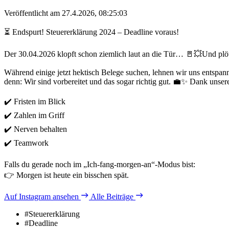
Veröffentlicht am 27.4.2026, 08:25:03
⏳ Endspurt! Steuererklärung 2024 – Deadline voraus!
Der 30.04.2026 klopft schon ziemlich laut an die Tür… 🚪💥Und plö
Während einige jetzt hektisch Belege suchen, lehnen wir uns entspan
denn: Wir sind vorbereitet und das sogar richtig gut. 💼✨ Dank unser
✔️ Fristen im Blick
✔️ Zahlen im Griff
✔️ Nerven behalten
✔️ Teamwork
Falls du gerade noch im „Ich-fang-morgen-an“-Modus bist:
👉 Morgen ist heute ein bisschen spät.
Auf Instagram ansehen
Alle Beiträge
#Steuererklärung
#Deadline